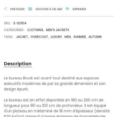
PARTAGER
ENVOYER À UN AMI
IMPRIMER
SKU :
E-02154
CATEGORIES :
CLOTHING
,
MEN'S JACKETS
TAGS :
JACKET
,
OVERCOAT
,
LUXURY
,
MEN
,
SUMMER
,
AUTUMN
Description
Le bureau Brook est avant tout destiné aux espaces
exécutifs modernes de par sa grande dimension et son
design épuré.
Le bureau est en effet disponible en 180 ou 200 cm de
longueur pour 80 ou 100 cm de profondeur. Il est équipé
d'un plateau en mélaminé de 18 mm d'épaisseur (densité
620 kg/m3 classe E1 à basse émission de formaldehyde