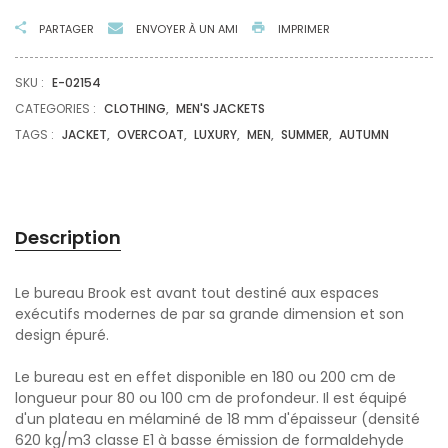
PARTAGER
ENVOYER À UN AMI
IMPRIMER
SKU :
E-02154
CATEGORIES :
CLOTHING
,
MEN'S JACKETS
TAGS :
JACKET
,
OVERCOAT
,
LUXURY
,
MEN
,
SUMMER
,
AUTUMN
Description
Le bureau Brook est avant tout destiné aux espaces
exécutifs modernes de par sa grande dimension et son
design épuré.
Le bureau est en effet disponible en 180 ou 200 cm de
longueur pour 80 ou 100 cm de profondeur. Il est équipé
d'un plateau en mélaminé de 18 mm d'épaisseur (densité
620 kg/m3 classe E1 à basse émission de formaldehyde