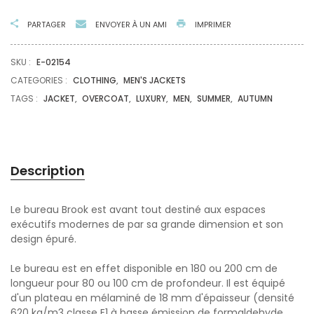
PARTAGER
ENVOYER À UN AMI
IMPRIMER
SKU :
E-02154
CATEGORIES :
CLOTHING
,
MEN'S JACKETS
TAGS :
JACKET
,
OVERCOAT
,
LUXURY
,
MEN
,
SUMMER
,
AUTUMN
Description
Le bureau Brook est avant tout destiné aux espaces
exécutifs modernes de par sa grande dimension et son
design épuré.
Le bureau est en effet disponible en 180 ou 200 cm de
longueur pour 80 ou 100 cm de profondeur. Il est équipé
d'un plateau en mélaminé de 18 mm d'épaisseur (densité
620 kg/m3 classe E1 à basse émission de formaldehyde