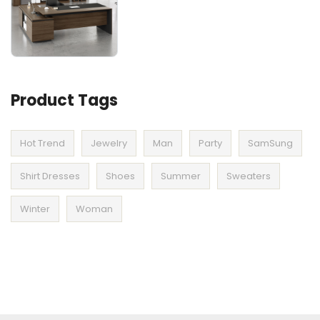
Product Tags
Hot Trend
Jewelry
Man
Party
SamSung
Shirt Dresses
Shoes
Summer
Sweaters
Winter
Woman